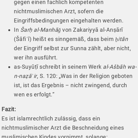
gegen einen fachlich kompetenten
nichtmuslimischen Arzt, sofern die
Eingriffsbedingungen eingehalten werden.
In
Šarḥ al-Manhāǧ
von Zakariyyā al-Anṣārī
(Šāfiʿī) heißt es sinngemäß, dass beim
ḫitān
der Eingriff selbst zur Sunna zählt, aber nicht,
wer ihn ausführt.
as-Suyūṭī schreibt in seinem Werk
al-Ašbāh wa-
n-naẓāʾir
, S. 120: „Was in der Religion geboten
ist, ist das Ergebnis – nicht zwingend, durch
wen es erfolgt.“
Fazit:
Es ist islamrechtlich zulässig, dass ein
nichtmuslimischer Arzt die Beschneidung eines
muslimischen Kindes vornimmt, solange: