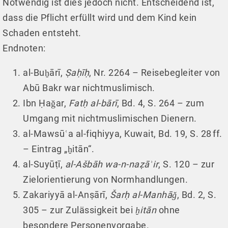
Notwendig ist dies jedoch nicht. Entscheidend ist,
dass die Pflicht erfüllt wird und dem Kind kein
Schaden entsteht.
Endnoten:
al-Buḫārī,
Ṣaḥīḥ
, Nr. 2264 – Reisebegleiter von
Abū Bakr war nichtmuslimisch.
Ibn Ḥaǧar,
Fatḥ al-bārī
, Bd. 4, S. 264 – zum
Umgang mit nichtmuslimischen Dienern.
al-Mawsūʿa al-fiqhiyya, Kuwait, Bd. 19, S. 28 ff.
– Eintrag „ḫitān“.
al-Suyūṭī,
al-Ašbāh wa-n-naẓāʾir
, S. 120 – zur
Zielorientierung von Normhandlungen.
Zakariyyā al-Anṣārī,
Šarḥ al-Manhāǧ
, Bd. 2, S.
305 – zur Zulässigkeit bei
ḫitān
ohne
besondere Personenvorgabe.