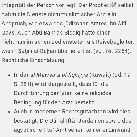
Integrität der Person vorliegt. Der Prophet ﷺ selbst
nahm die Dienste nichtmuslimischer Ärzte in
Anspruch, wie etwa des jüdischen Arztes Ibn Abī
Qayṣ. Auch Abū Bakr aṣ-Ṣiddīq hatte einen
nichtmuslimischen Bediensteten als Reisebegleiter,
wie in Ṣaḥīḥ al-Buḫārī überliefert ist (vgl. Nr. 2264).
Rechtliche Einschätzung:
In der
al-Mawsūʿa al-fiqhiyya
(Kuwait) (Bd. 19,
S. 28 ff) wird klargestellt, dass für die
Durchführung der ḫitān keine religiöse
Bedingung für den Arzt besteht.
Auch in modernen Rechtsgutachten wird dies
bestätigt: Die Dār al-Iftāʾ Jordanien sowie das
ägyptische Iftāʾ-Amt sehen keinerlei Einwand