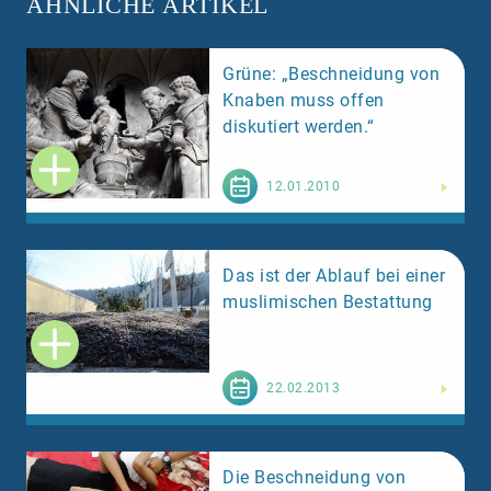
ÄHNLICHE ARTIKEL
Grüne: „Beschneidung von
Knaben muss offen
diskutiert werden.“
Weiterlesen
12.01.2010
Das ist der Ablauf bei einer
muslimischen Bestattung
Weiterlesen
22.02.2013
Die Beschneidung von