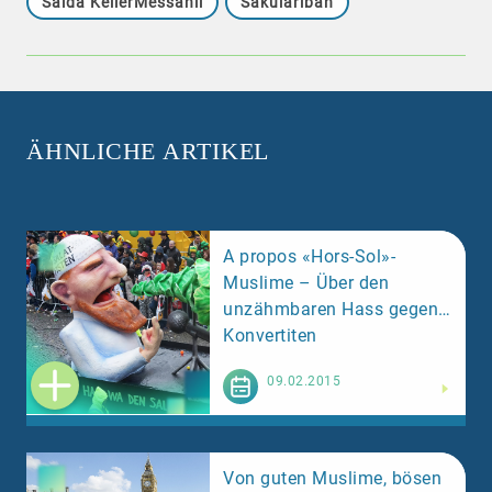
Saida KellerMessahli
Säkulariban
ÄHNLICHE ARTIKEL
A propos «Hors-Sol»-
Muslime – Über den
unzähmbaren Hass gegen
Konvertiten
Weiterlesen
09.02.2015
Von guten Muslime, bösen