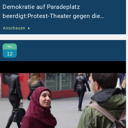
Demokratie auf Paradeplatz
beerdigt:Protest-Theater gegen die
geplante Massenhinrichtung in Ägypten
Anschauen
Mai
12