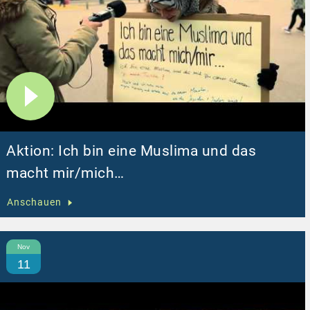
Aktion: Ich bin eine Muslima und das
macht mir/mich…
Anschauen
Nov
11