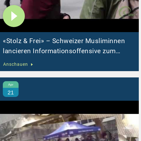
«Stolz & Frei» – Schweizer Musliminnen
lancieren Informationsoffensive zum
Thema «Frau im Islam»
Anschauen
Apr
21