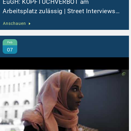
EuGH: KOPFTUCHVERBOT am
Arbeitsplatz zulässig | Street Interviews
Hijab am Arbeitsplatz
Anschauen
Feb
07