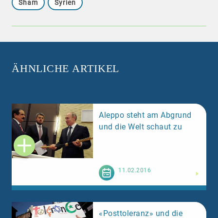
Sham
Syrien
ÄHNLICHE ARTIKEL
Aleppo steht am Abgrund
und die Welt schaut zu
Weiterlesen
11.02.2016
«Posttoleranz» und die