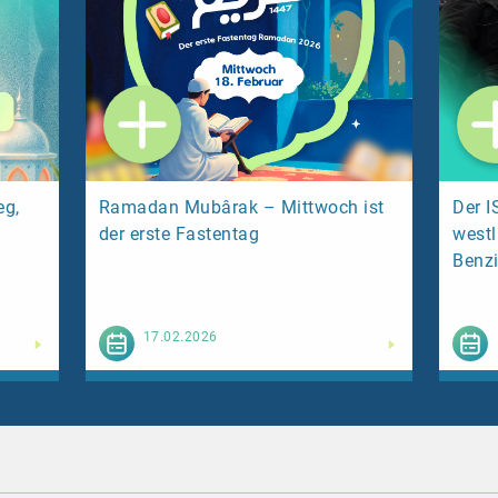
eg,
Ramadan Mubârak – Mittwoch ist
Der I
der erste Fastentag
westl
Benzi
esen
Weiterlesen
17.02.2026