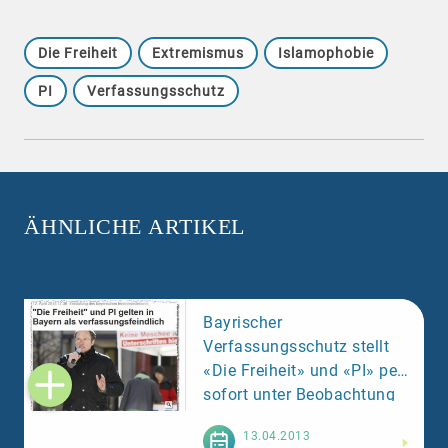
Die Freiheit
Extremismus
Islamophobie
PI
Verfassungsschutz
ÄHNLICHE ARTIKEL
Bayrischer
Verfassungsschutz stellt
«Die Freiheit» und «PI» per
sofort unter Beobachtung
Weiterlesen
13.04.2013