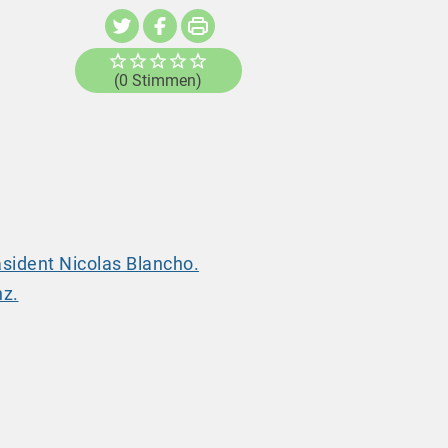
(0 Stimmen)
äsident Nicolas Blancho.
nz.