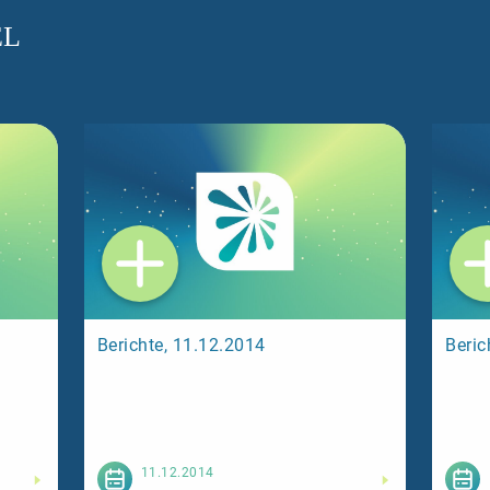
EL
Berichte, 11.12.2014
Beric
esen
Weiterlesen
11.12.2014