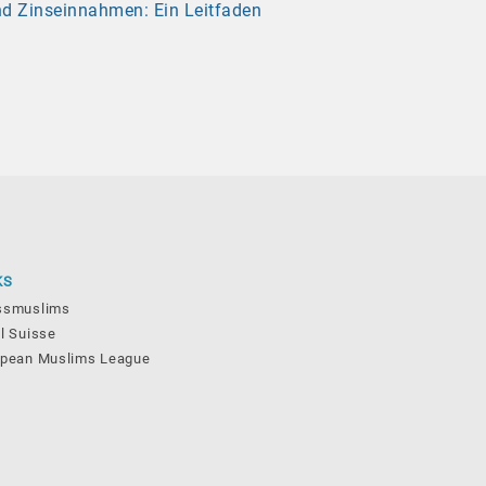
nd Zinseinnahmen: Ein Leitfaden
KS
ssmuslims
l Suisse
opean Muslims League