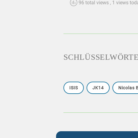
96 total views
, 1 views tod
SCHLÜSSELWÖRT
ISIS
JK14
Nicolas 