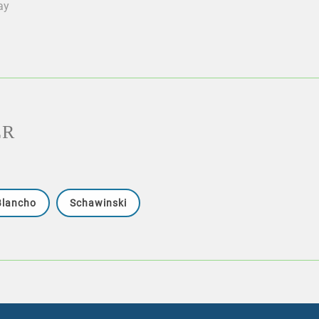
ay
ER
Blancho
Schawinski