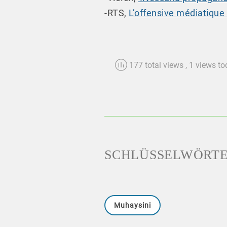
-RTS,
L’offensive médiatique 
177 total views
, 1 views t
SCHLÜSSELWÖRT
Muhaysini