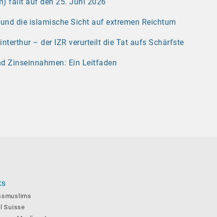
) fällt auf den 25. Juni 2026
r und die islamische Sicht auf extremen Reichtum
erthur – der IZR verurteilt die Tat aufs Schärfste
nd Zinseinnahmen: Ein Leitfaden
KS
ssmuslims
l Suisse