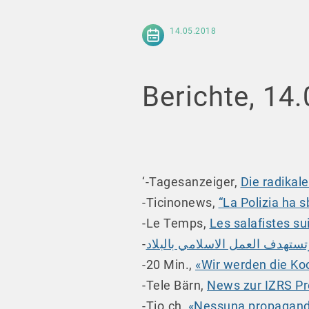
14.05.2018
Berichte, 14
‘-Tagesanzeiger,
Die radikal
-Ticinonews,
“La Polizia ha s
-Le Temps,
Les salafistes s
تهدف العمل الاسلامي بالبلاد
-20 Min.,
«Wir werden die Ko
-Tele Bärn,
News zur IZRS P
-Tio.ch,
«Nessuna propaganda