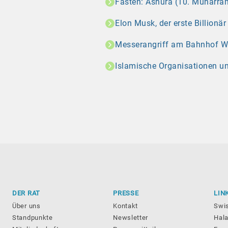
Fasten: Ashura (10. Muharram
Elon Musk, der erste Billionä
Messerangriff am Bahnhof Wint
Islamische Organisationen u
DER RAT
PRESSE
LIN
Über uns
Kontakt
Swi
Standpunkte
Newsletter
Hala