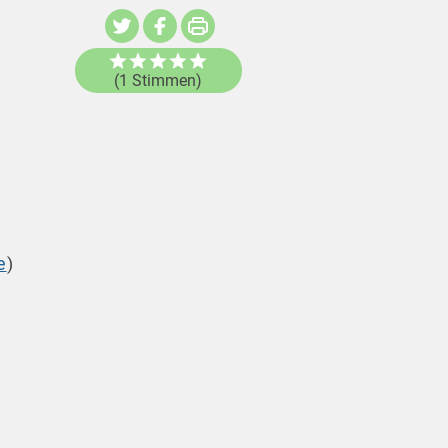
(1 Stimmen)
e
)