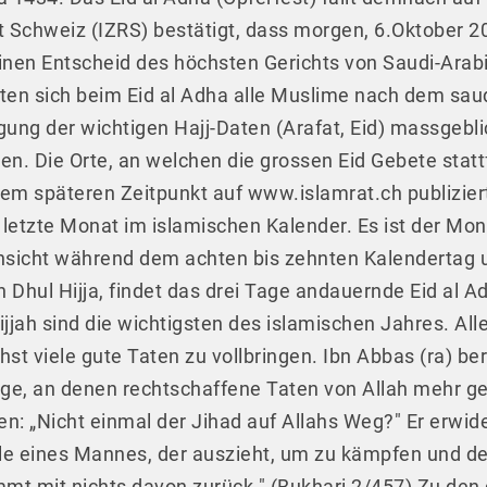
at Schweiz (IZRS) bestätigt, dass morgen, 6.Oktober 20
 einen Entscheid des höchsten Gerichts von Saudi-Arab
n sich beim Eid al Adha alle Muslime nach dem saud
legung der wichtigen Hajj-Daten (Arafat, Eid) massgebli
len. Die Orte, an welchen die grossen Eid Gebete stat
m späteren Zeitpunkt auf www.islamrat.ch publiziert. 
 letzte Monat im islamischen Kalender. Es ist der Mon
Hinsicht während dem achten bis zehnten Kalendertag
Dhul Hijja, findet das drei Tage andauernde Eid al Ada
jjah sind die wichtigsten des islamischen Jahres. All
hst viele gute Taten zu vollbringen. Ibn Abbas (ra) be
Tage, an denen rechtschaffene Taten von Allah mehr ge
en: „Nicht einmal der Jihad auf Allahs Weg?" Er erwide
lle eines Mannes, der auszieht, um zu kämpfen und de
mmt mit nichts davon zurück." (Bukhari 2/457) Zu den