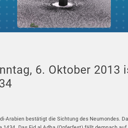
nntag, 6. Oktober 2013 i
434
di-Arabien bestätigt die Sichtung des Neumondes. Dam
ja 1434. Das Eid al Adha (Opferfest) fällt demnach auf