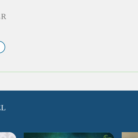
ER
EL