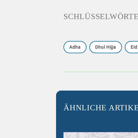
SCHLÜSSELWÖRT
Adha
Dhul Hijja
Eid
ÄHNLICHE ARTIK