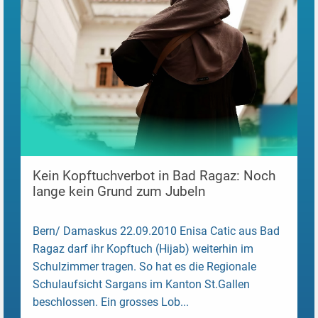
Kein Kopftuchverbot in Bad Ragaz: Noch
lange kein Grund zum Jubeln
Bern/ Damaskus 22.09.2010 Enisa Catic aus Bad
Ragaz darf ihr Kopftuch (Hijab) weiterhin im
Schulzimmer tragen. So hat es die Regionale
Schulaufsicht Sargans im Kanton St.Gallen
beschlossen. Ein grosses Lob...