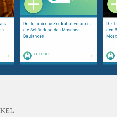
weiz
Der Islamische Zentralrat verurteilt
Der I
es
die Schändung des Moschee-
den B
Baulandes
Mosc
esen
Weiterlesen
11.11.2011
IKEL