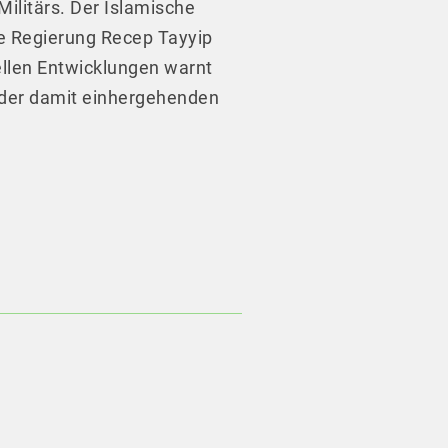
ilitärs. Der Islamische
te Regierung Recep Tayyip
uellen Entwicklungen warnt
d der damit einhergehenden