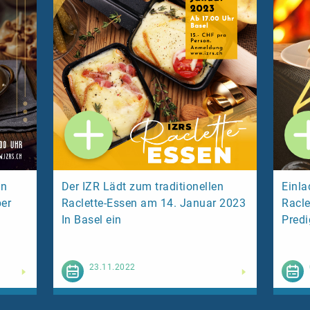
en
Der IZR Lädt zum traditionellen
Einla
er
Raclette-Essen am 14. Januar 2023
Racle
In Basel ein
Predi
esen
Weiterlesen
23.11.2022