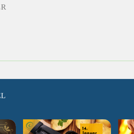
ER
EL