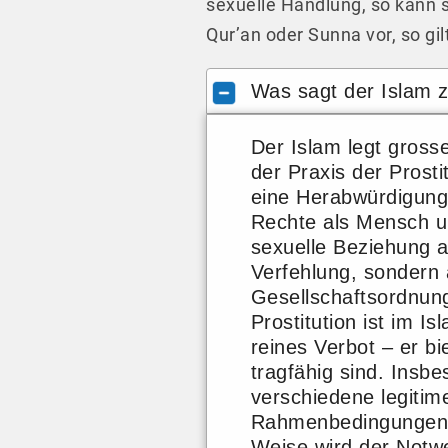
sexuelle Handlung, so kann s
Qur’an oder Sunna vor, so gil
Was sagt der Islam z
Der Islam legt gross
der Praxis der Prost
eine Herabwürdigung 
Rechte als Mensch un
sexuelle Beziehung a
Verfehlung, sondern 
Gesellschaftsordnung
Prostitution ist im I
reines Verbot – er bie
tragfähig sind. Insb
verschiedene legitim
Rahmenbedingungen fü
Weise wird der Notwe