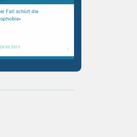
er Fall schürt die
mophobie»
Weiterlesen
28.03.2013