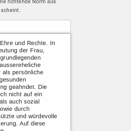
eine richtende Norm aus
 scheint.
 Ehre und Rechte. In
beutung der Frau,
r grundlegenden
ausser­eheliche
 als persönliche
r gesunden
eng geahndet. Die
ch nicht auf ein
 als auch sozial
sowie durch
hützte und würdevolle
erung. Auf diese
en.