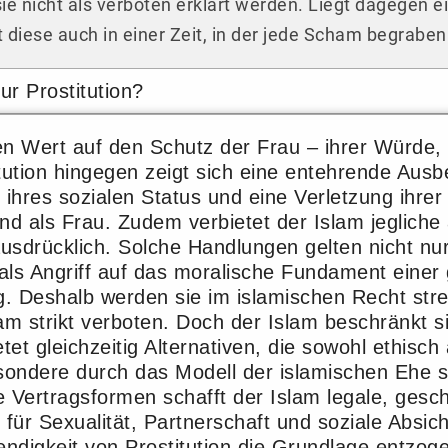
ie nicht als verboten erklärt werden. Liegt dagegen 
t diese auch in einer Zeit, in der jede Scham begraben
ur Prostitution?
en Wert auf den Schutz der Frau – ihrer Würde,
itution hingegen zeigt sich eine entehrende Aus
ihres sozialen Status und eine Verletzung ihre
d als Frau. Zudem verbietet der Islam jegliche 
usdrücklich. Solche Handlungen gelten nicht nur
als Angriff auf das moralische Fundament eine
. Deshalb werden sie im islamischen Recht str
slam strikt verboten. Doch der Islam beschränkt si
tet gleichzeitig Alternativen, die sowohl ethisch
esondere durch das Modell der islamischen Ehe 
e Vertragsformen schafft der Islam legale, gesc
r Sexualität, Partnerschaft und soziale Absich
ndigkeit von Prostitution die Grundlage entzog