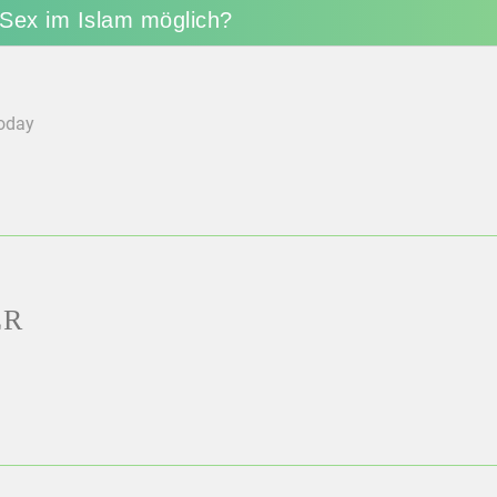
 Sex im Islam möglich?
today
ER