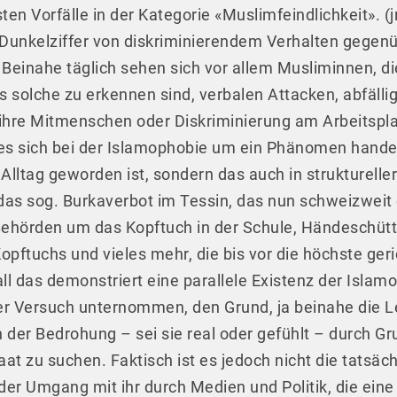
ten Vorfälle in der Kategorie «Muslimfeindlichkeit».
(j
 Dunkelziffer von diskriminierendem Verhalten gege
. Beinahe täglich sehen sich vor allem Musliminnen, d
als solche zu erkennen sind, verbalen Attacken, abfäl
ihre Mitmenschen oder Diskriminierung am Arbeitspl
 es sich bei der Islamophobie um ein Phänomen handel
t Alltag geworden ist, sondern das auch in strukturel
, das sog. Burkaverbot im Tessin, das nun schweizweit 
hörden um das Kopftuch in der Schule, Händeschütte
pftuchs und vieles mehr, die bis vor die höchste geri
 das demonstriert eine parallele Existenz der Islamop
er Versuch unternommen, den Grund, ja beinahe die Le
n der Bedrohung – sei sie real oder gefühlt – durch G
t zu suchen. Faktisch ist es jedoch nicht die tatsäc
der Umgang mit ihr durch Medien und Politik, die ein