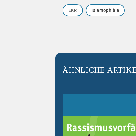
EKR
Islamophibie
ÄHNLICHE ARTIK