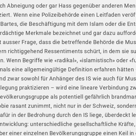
auch Abneigung oder gar Hass gegenüber anderen Men
ziert. Wenn eine Polizeibehörde einen Leitfaden veröf
Bartes, die Beschäftigung mit dem Islam oder die Ent
verdächtige Merkmale bezeichnet und gar dazu auffor
t ausser Frage, dass die betreffende Behörde die Mus
dern richtiggehend Ressentiments schürt, in dem sie 
. Wenn Begriffe wie «radikal», «islamistisch» oder «
als eine allgemeingültige Definition erfahren hätten –
d zwar sowohl für Anhänger des IS wie auch für Musli
uslegung praktizieren – wird eine lineare Verbindung z
evölkerungsgruppe als potentiell gefährlich brandmar
ie rasant zunimmt, nicht nur in der Schweiz, sonder
für in der Bedrohung durch den IS liege, überdeckt led
ntwicklung: unterschiedliche gesellschaftliche Kräfte
r einer einzelnen Bevölkerungsgruppe einen Keil in d