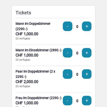
Tickets
Mann im Doppelzimmer
Verringern
Erhöhe
-
+
Anzahl
(2290.-)
der
die
CHF
1,000.00
Ticketanzahl
Ticketsan
23
verfügbar
für
für
Mann
Mann
im
im
Mann im Einzelzimmer (2890.-)
Verringern
Erhöhe
-
+
Doppelzimmer
Doppelzi
CHF
1,000.00
Anzahl
der
die
(2290.-)
(2290.-)
23
verfügbar
Ticketanzahl
Ticketsan
für
für
Mann
Mann
Paar im Doppelzimmer (2 x
Verringern
Erhöhe
-
+
im
im
Anzahl
2290.-)
der
die
Einzelzimmer
Einzelzim
CHF
2,000.00
Ticketanzahl
Ticketsan
(2890.-)
(2890.-)
23
verfügbar
für
für
Paar
Paar
im
im
Frau im Doppelzimmer (2290.-)
Verringern
Erhöhe
-
+
Doppelzimmer
Doppelzi
CHF
1,000.00
Anzahl
der
die