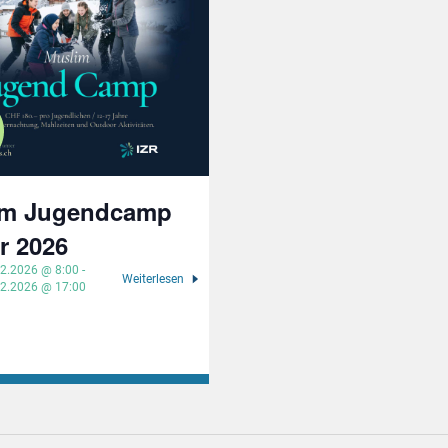
den
gefilterten
Ergebnissen
aktualisieren
im Jugendcamp
r 2026
12.2026 @ 8:00
-
Weiterlesen
12.2026 @ 17:00