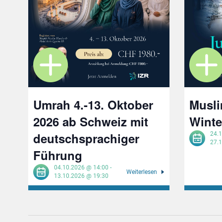
Umrah 4.-13. Oktober
Musl
2026 ab Schweiz mit
Winte
deutschsprachiger
24.
27.
Führung
04.10.2026 @ 14:00
-
Weiterlesen
13.10.2026 @ 19:30