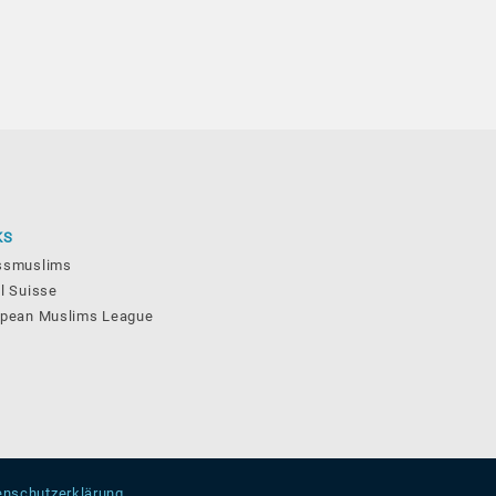
KS
ssmuslims
l Suisse
opean Muslims League
enschutzerklärung