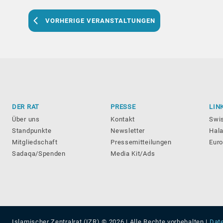
VORHERIGE
VERANSTALTUNGEN
DER RAT
PRESSE
LIN
Über uns
Kontakt
Swi
Standpunkte
Newsletter
Hala
Mitgliedschaft
Pressemitteilungen
Eur
Sadaqa/Spenden
Media Kit/Ads
Islamischer Zentralrat (IZR) © 2026
| Alle Rechte vorbehalten |
Dat