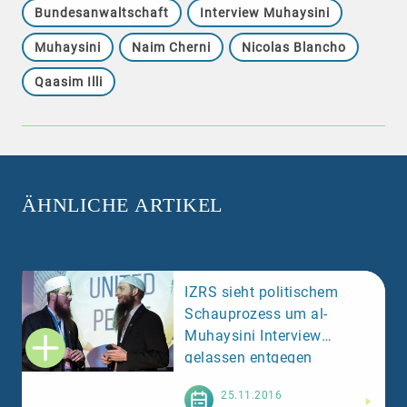
Bundesanwaltschaft
Interview Muhaysini
Muhaysini
Naim Cherni
Nicolas Blancho
Qaasim Illi
ÄHNLICHE ARTIKEL
IZRS sieht politischem
Schauprozess um al-
Muhaysini Interview
gelassen entgegen
Weiterlesen
25.11.2016