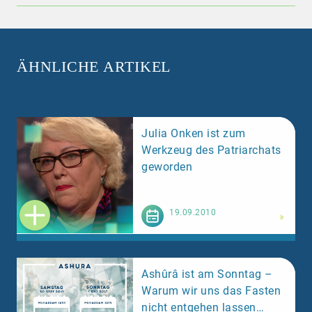
ÄHNLICHE ARTIKEL
Julia Onken ist zum
Werkzeug des Patriarchats
geworden
Weiterlesen
19.09.2010
Ashûrâ ist am Sonntag –
Warum wir uns das Fasten
nicht entgehen lassen