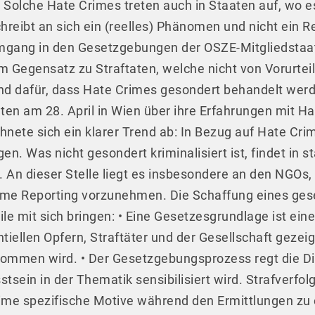
 Solche Hate Crimes treten auch in Staaten auf, wo 
hreibt an sich ein (reelles) Phänomen und nicht ein R
mgang in den Gesetzgebungen der OSZE-Mitgliedstaa
m Gegensatz zu Straftaten, welche nicht von Vorurte
rund dafür, dass Hate Crimes gesondert behandelt wer
eten am 28. April in Wien über ihre Erfahrungen mit 
nete sich ein klarer Trend ab: In Bezug auf Hate Cr
. Was nicht gesondert kriminalisiert ist, findet in 
 An dieser Stelle liegt es insbesondere an den NGOs,
e Reporting vorzunehmen. Die Schaffung eines ges
ile mit sich bringen: • Eine Gesetzesgrundlage ist e
tiellen Opfern, Straftäter und der Gesellschaft gezeig
ommen wird. • Der Gesetzgebungsprozess regt die Di
tsein in der Thematik sensibilisiert wird. Strafverf
rime spezifische Motive während den Ermittlungen zu 