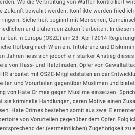
den. Wo die Verbreitung von Waffen kontrolliert wird
ie Zukunft bewahrt werden. Konflikte werden friedlich
erringern. Sicherheit beginnt mit Menschen, Gemeins
riedlichen und blühenden Zukunft arbeiten. In diesem
arbeit in Europa (OSZE) am 28. April 2014 Regierung
rliche Hofburg nach Wien ein. Intoleranz und Diskri
zten Jahren liess sich jedoch ein starker Anstieg die
iele von Hass- und Hetztiraden, Opfer von Gewaltatta
DIHR arbeitet mit OSZE-Mitgliedstaten an der Entwickl
iten und Vorurteilen gegenüber Muslimen und bietet
ng von Hate Crimes gegen Muslime einsetzen. Sprich
t sie kriminelle Handlungen, deren Motive einen Zu
en. Hate Crimes bestehen somit aus zwei Elementen;
rtoire von Vorurteilen gegenüber dem Opfer. Folglich
entsprechend der (vermeintlichen) Zugehörigkeit zu e