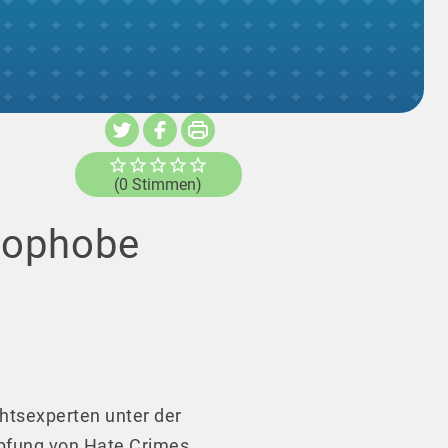
(0 Stimmen)
mophobe
htsexperten unter der
mpfung von Hate Crimes