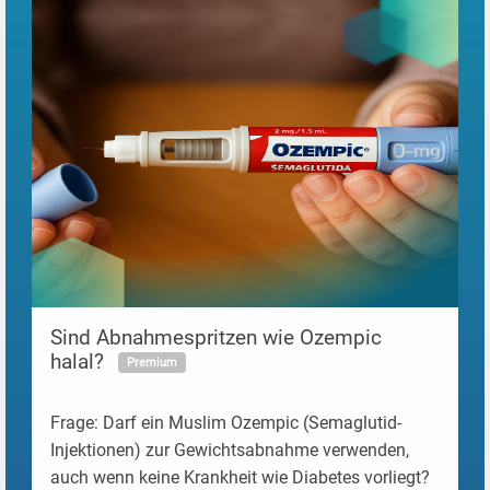
Pre
load
/>
Sind Abnahmespritzen wie Ozempic
halal?
Premium
Frage: Darf ein Muslim Ozempic (Semaglutid-
Injektionen) zur Gewichtsabnahme verwenden,
auch wenn keine Krankheit wie Diabetes vorliegt?