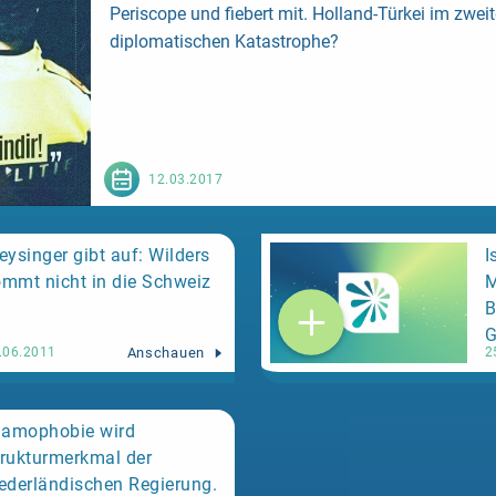
Periscope und fiebert mit. Holland-Türkei im zweite
diplomatischen Katastrophe?
12.03.2017
eysinger gibt auf: Wilders
I
mmt nicht in die Schweiz
M
B
G
Anschauen
.06.2011
2
lamophobie wird
rukturmerkmal der
ederländischen Regierung.