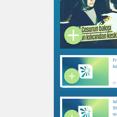
Fr
ko
01
Is
St
ni