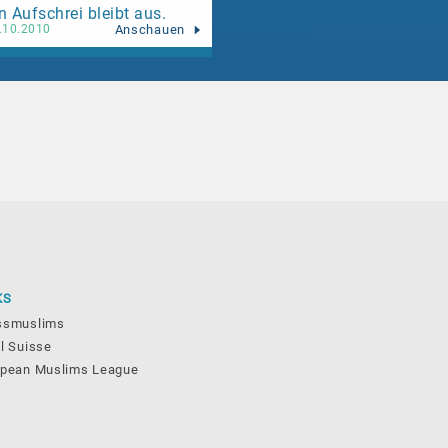
n Aufschrei bleibt aus.
Anschauen
.10.2010
KS
ssmuslims
l Suisse
opean Muslims League