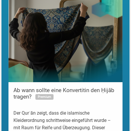
Pre
load
/>
Ab wann sollte eine Konvertitin den Ḥijāb
tragen?
Premium
Der Qurʾān zeigt, dass die islamische
Kleiderordnung schrittweise eingeführt wurde –
mit Raum für Reife und Überzeugung. Dieser