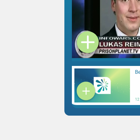
Be
12