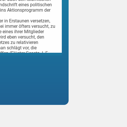
ndschrift eines politischen
 ins Aktionsprogramm der
r in Erstaunen versetzen,
ei immer öfters versucht, zu
eines ihrer Mitglieder
ird eben versucht, den
zes zu relativieren
an schlägt vor, die
en (Flüster-Gesetz J.-F.
echtlich belangt werden kann.
Weiterlesen
nem Teil der geneigten
. Dabei scheint es weniger
g diverser tatsächlich
haft, Politik oder Wirtschaft
Abneigungen politische
s islamische Zentrum
amische Zentralrat Schweiz,
nd M. Egger gerückt ist. Die
e gleiche und eine denkbar
ckensszenarien und
 Bevölkerung, durch die sich
– hier gegen die in der