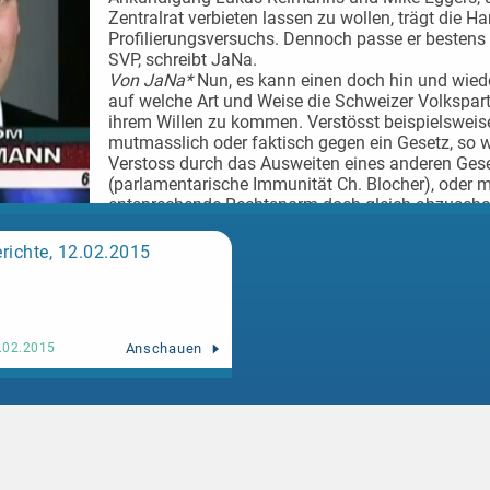
Zentralrat verbieten lassen zu wollen, trägt die Ha
Profilierungsversuchs. Dennoch passe er bestens
SVP, schreibt JaNa.
Von JaNa*
Nun, es kann einen doch hin und wiede
auf welche Art und Weise die Schweizer Volkspart
ihrem Willen zu kommen. Verstösst beispielsweise 
mutmasslich oder faktisch gegen ein Gesetz, so w
Verstoss durch das Ausweiten eines anderen Geset
(parlamentarische Immunität Ch. Blocher), oder m
entsprechende Rechtsnorm doch gleich abzuschaff
Rime), damit der Betreffende auch ja nicht strafr
15.02.2015
Ein weiterer Trend scheint zu sein, all das, was ei
richte, 12.02.2015
SVPlern nicht gefällt, einfach verbieten zu lassen
darum zu gehen, konstruktiv auf eine Verbesserun
relevanter Aspekte in der schweizerischen Gesellsc
hinzuarbeiten, als vielmehr darum, persönlichen 
Relevanz zu verschaffen. Nach dem Minarett, da
Anschauen
.02.2015
Fribourg, Niqab, Kopftuch ist es nun also der Isl
der in den Fokus der Verbotswut von L. Reimann u
Methode auf dem Weg zum Ziel ist dabei stets di
einfache: Man generiere mit Hilfe diverser Schre
unfundiertem Halbwissen Angst in den Köpfen der
wiederum die ursprünglich persönliche Abneigung 