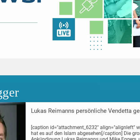
gger
Lukas Reimanns persönliche Vendetta ge
[caption id="attachment_6232" align="alignleft"
hat es auf den Islam abgesehen[/caption] Die gr
Ankündigung Lukas Reimanns und Mike Eggers, u