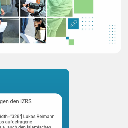
gen den IZRS
 width="328"] Lukas Reimann
oss aufgetragene
.a. auch den Islamischen