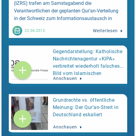
(IZRS) trafen am Samstagabend die
Verantwortlichen der geplanten Qur’an-Verteilung
in der Schweiz zum Informationsaustausch in
Zürich. Der Islamische Zentralrat geht im
Weiterlesen
22.04.2012
Nachgang an das Gespräch davon aus, dass die
in der Schweiz beteiligten Muslime eigenständig
organisiert sind und einzig im Rahmen von
Gegendarstellung: Katholische
bewilligten Informationsständen Qur’an-Exemplare
Nachrichtenagentur «KIPA»
an interessierte Passanten auszuhändigen
verbreitet wiederholt falsches
gedenken. Die Exemplare entsprechen der
Bild vom Islamischen
Anschauen
bekannten Übersetzung von Muhammad Ibn
Zentralrat
Rassoul und enthalten keine exegetischen
Ergänzungen, die auf eine spezifische
Grundrechte vs. öffentliche
Auslegeordnung oder Ideologie verweisen würden.
Meinung: Der Qur’an-Streit in
Kavallerie bleibt in den Kasernen
Eine ähnlich
Deutschland eskaliert
überhitzte Debatte wie in Deutschland wünscht
sich der Islamische Zentralrat in der Schweiz
Anschauen
nicht. Er unterstreicht, dass es in einem