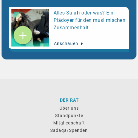
demokratischen Rechtsstaat allen religiösen
Bekenntnissen möglich sein muss, ihre
Alles Salafi oder was? Ein
Glaubenslehre friedlich und im Rahmen des
Plädoyer für den muslimischen
Rechts zu verbreiten. Gleichzeitig bekräftigt er
Zusammenhalt
seine ablehnende Haltung gegenüber jeder Form
aufdringlichen oder unanständigen Verhaltens.
Anschauen
Handverteilungsaktionen lehnt er klar ab, zumal
dabei die Gefahr besteht, dass einzelne Exemplare
im Mülleimer landen. Der Islamische Zentralrat ist
voller Hoffnung, dass die Schweizer Öffentlichkeit
besonnen und ruhig auf die angekündigte Aktion
reagieren wird und anders als in Deutschland die
Kavallerie in den Kasernen ruhen lässt. Zur
DER RAT
Bewertung der Qur'an-Debatte in Deutschland,
Über uns
lesen Sie:
Grundrechte vs. öffentliche Meinung:
Standpunkte
Der Qur’an-Streit in Deutschland eskaliert.
Mitgliedschaft
Sadaqa/Spenden