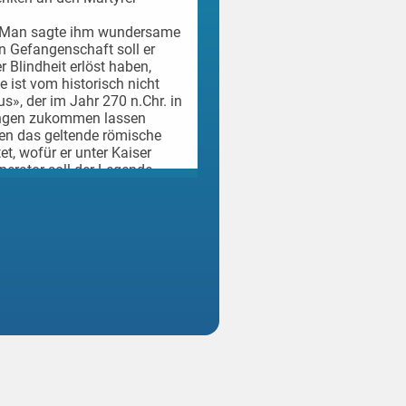
Man sagte ihm wundersame
in Gefangenschaft soll er
r Blindheit erlöst haben,
 ist vom historisch nicht
s», der im Jahr 270 n.Chr. in
tungen zukommen lassen
en das geltende römische
et, wofür er unter Kaiser
mperator soll der Legende
t haben, ihn zu bewegen, dem
Weiterlesen
ischen Götzendienst
t abgelehnt, worauf er
 habe er Julia noch eine
s heute gebräuchlichen
. Auch hinsichtlich der
gende nach eine Verbindung
h jeweils aus Pergament
aren zum Andenken übergeben
lte Kirche später den 14.
ralkalender ein und zwar als
likanern und den Lutheranern
tigkeit beansprucht. Die