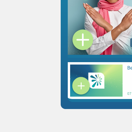
Premium" loading="lazy" />
Be
07