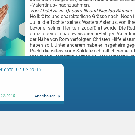
«Valentinus» nachzuahmen.
Von Abdel Azziz Qaasim Illi und Nicolas Blancho
Heilkräfte und charakterliche Grösse nach. Noch 
Julia, die Tochter seines Wärters Asterius, von ihre
bevor er seinen Henkern zugeführt wurde. Die Rede
ganz lupenrein nachweisbaren «Heiligen Valentinu
der Nähe von Rom verfolgten Christen Hilfeleis
haben soll. Unter anderem habe er insgeheim geg
Recht dienstleistende Soldaten christlich verheirat
Claudius II. verhaftet worden sei. Der römische I
nach die Verhöre persönlich geführt und versuch
13.02.2016
christlichen Glauben abzuschwören und zum röm
richte, 07.02.2015
zurückzukehren. Dies habe «Valentinus» standhaf
hingerichtet worden sei. Am Abend vor seinem Tod
«Valentins-Karte» geschrieben, die er mit dem bi
Ausdruck «dein Valentin» unterzeichnet haben soll
heute omnipräsenten roten Herzen gibt es der Le
Anschauen
.02.2015
zum «Heiligen Valentinus». Solche soll er nämlic
ausgeschnitten und den frisch verheirateten Pa
haben. Zum Gedenken an den Märtyrer führte die a
Februar als «Valentinstag» in den römischen Gene
liturgische (gottesdienstliche) Feier. Bei den Ang
wurde daraus gar ein Fastentag, der bis heute Gül