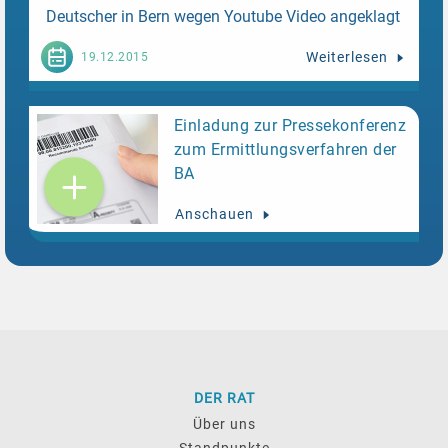
Deutscher in Bern wegen Youtube Video angeklagt
- n-24,
Deutscher soll islamistischen Terror
Weiterlesen
19.12.2015
progagiert haben
- Spiegel online,
Umstrittenes
Video - Schweiz verdächtigt Deutschen der Terror-
Propaganda
Einladung zur Pressekonferenz
zum Ermittlungsverfahren der
BA
Anschauen
DER RAT
Über uns