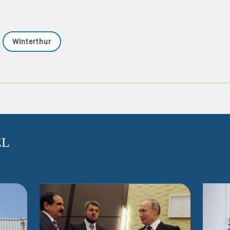
Winterthur
EL