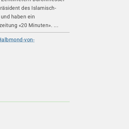
räsident des Islamisch-
r und haben ein
eitung «20 Minuten». ...
-Halbmond-von-