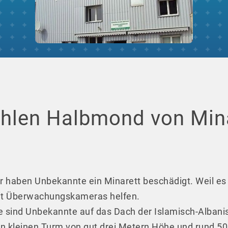
ehlen Halbmond von Min
 haben Unbekannte ein Minarett beschädigt. Weil es ni
mit Überwachungskameras helfen.
ind Unbekannte auf das Dach der Islamisch-Albani
den kleinen Turm von gut drei Metern Höhe und rund 