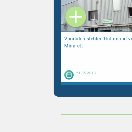
Vandalen stehlen Halbmond v
Minarett
Weiterl
21.05.2013