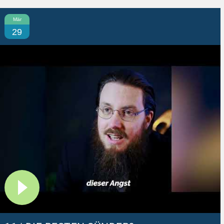
Mär
29