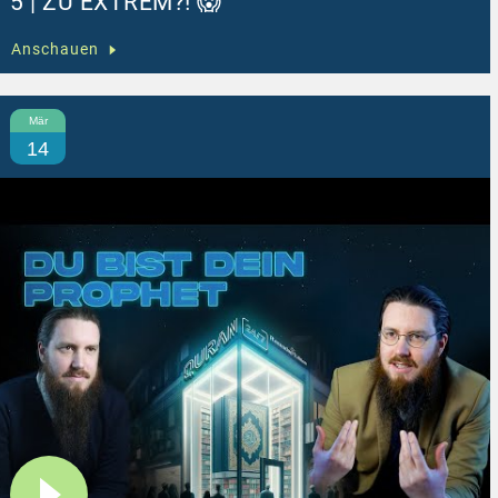
5 | ZU EXTREM?! 😱
Anschauen
Mär
14