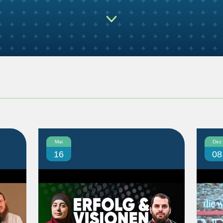
Mai
Dez
16
08