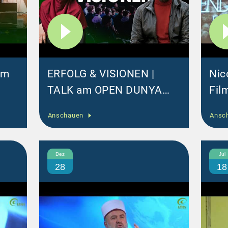
um
ERFOLG & VISIONEN |
Nic
TALK am OPEN DUNYA
Fil
Event von FERAH ULUCAY
Spe
Anschauen
Ansc
und EDON
For
Ext
Dez
Jul
28
18