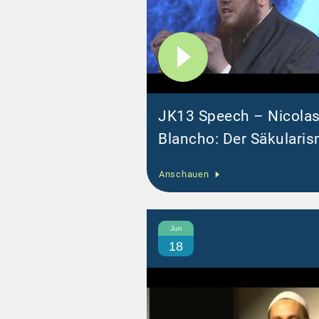
JK13 Speech – Nicola
Blancho: Der Säkulari
liefert keine Lösungen 
Anschauen
die Probleme der Umm
Jun
18