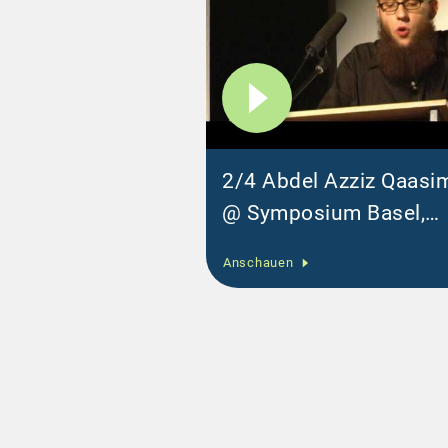
2/4 Abdel Azziz Qaasim 
@ Symposium Basel,
13.06.2010
Anschauen