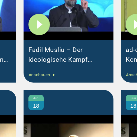
s
Fadil Musliu – Der
ad-
smus
ideologische Kampf
Kon
für
zwischen dem Stolz und
30.
Anschauen
Ansc
a
der Demütigung [DE]
Ad
Jun
Jun
18
18