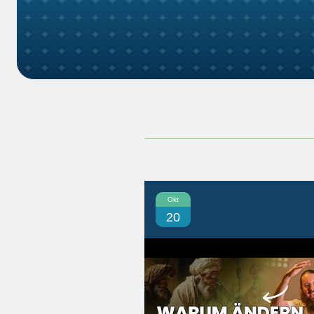
Okt
20