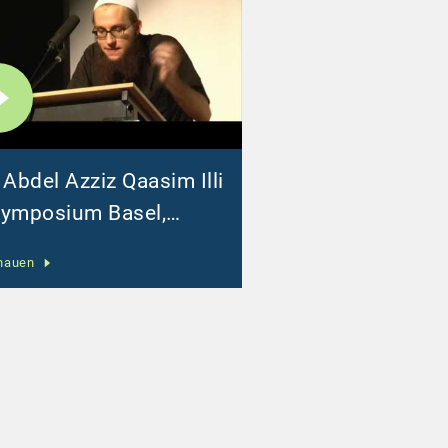
 Abdel Azziz Qaasim Illi
ymposium Basel,
06.2010
hauen