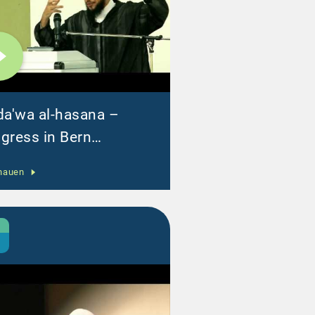
da'wa al-hasana –
gress in Bern
06.2012 – Abdul
hauen
him