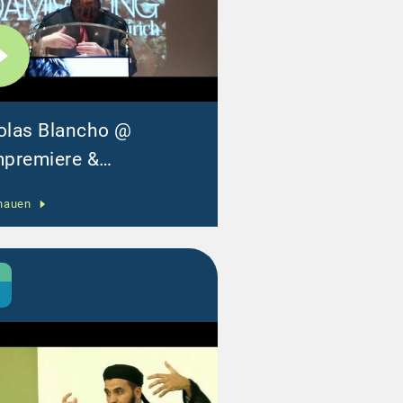
olas Blancho @
mpremiere &
ndengala zum Thema:
hauen
men des theologischen
remismus