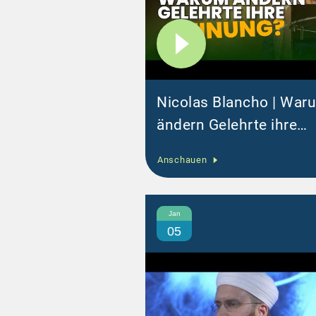
Nicolas Blancho | War
ändern Gelehrte ihre
Meinung? @Event in
Anschauen
Zürich
Jan
05