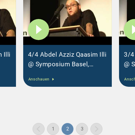
Illi
4/4 Abdel Azziz Qaasim Illi
3/4
@ Symposium Basel,
@ S
13.06.2010
13.
Anschauen
Ansc
1
2
3