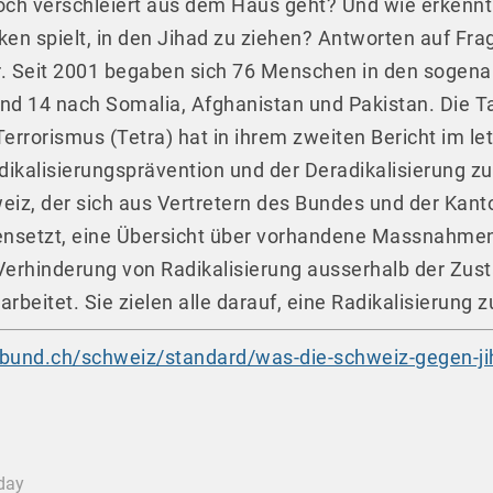
noch verschleiert aus dem Haus geht? Und wie erkennt 
en spielt, in den Jihad zu ziehen? Antworten auf Fra
. Seit 2001 begaben sich 76 Menschen in den sogenan
 und 14 nach Somalia, Afghanistan und Pakistan. Die 
 Terrorismus (Tetra) hat in ihrem zweiten Bericht im l
dikalisierungsprävention und der Deradikalisierung z
eiz, der sich aus Vertretern des Bundes und der Kan
nsetzt, eine Übersicht über vorhandene Massnahmen
erhinderung von Radikalisierung ausserhalb der Zust
beitet. Sie zielen alle darauf, eine Radikalisierung zu
bund.ch/schweiz/standard/was-die-schweiz-gegen-jiha
oday