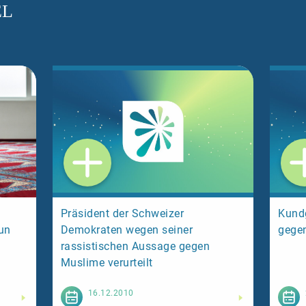
EL
Präsident der Schweizer
Kund
tun
Demokraten wegen seiner
gegen
rassistischen Aussage gegen
Muslime verurteilt
esen
Weiterlesen
16.12.2010