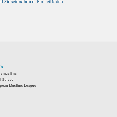
nd Zinseinnahmen: Ein Leitfaden
KS
ssmuslims
l Suisse
opean Muslims League