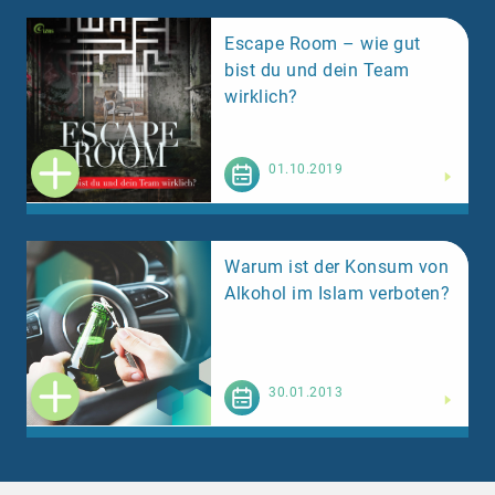
Escape Room – wie gut
bist du und dein Team
wirklich?
Weiterlesen
01.10.2019
Warum ist der Konsum von
Alkohol im Islam verboten?
Weiterlesen
30.01.2013