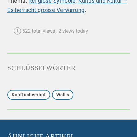
Thema:
Religiöse Symbole, Kultus und Kultur –
Es herrscht grosse Verwirrung
.
522 total views
, 2 views today
SCHLÜSSELWÖRTER
Kopftuchverbot
Wallis
ÄHNLICHE ARTIKEL