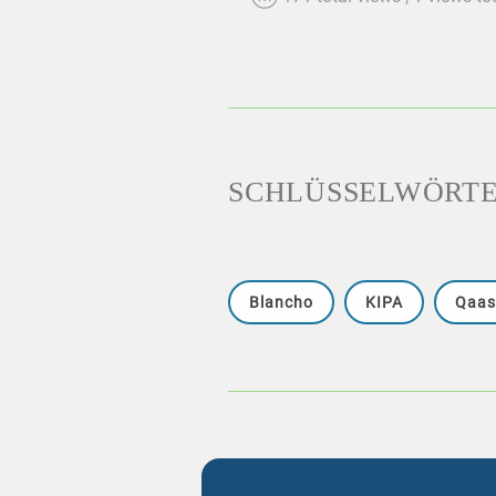
SCHLÜSSELWÖRT
Blancho
KIPA
Qaasi