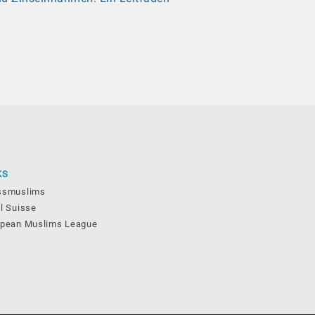
KS
ssmuslims
l Suisse
opean Muslims League