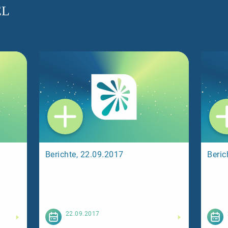
EL
Berichte, 22.09.2017
Beric
esen
Weiterlesen
22.09.2017