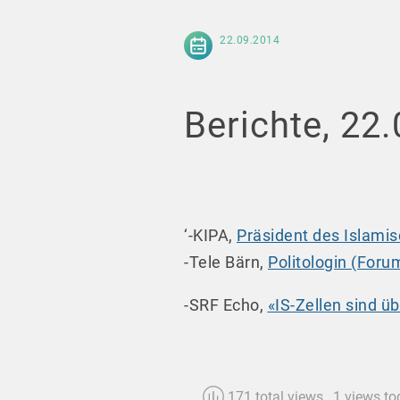
22.09.2014
Berichte, 22
‘-KIPA,
Präsident des Islamis
-Tele Bärn,
Politologin (Forum 
-SRF Echo,
«IS-Zellen sind üb
171 total views
, 1 views t