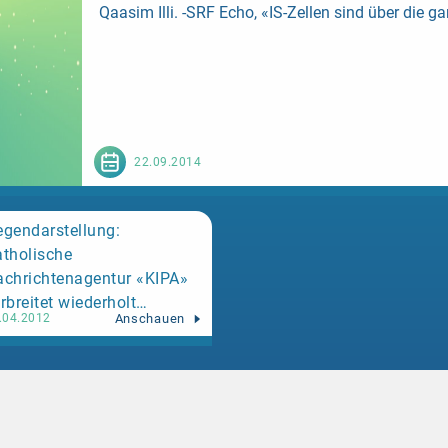
Qaasim Illi.
-SRF Echo,
«IS-Zellen sind über die ga
22.09.2014
gendarstellung:
tholische
chrichtenagentur «KIPA»
rbreitet wiederholt
Anschauen
.04.2012
lsches Bild vom
lamischen Zentralrat