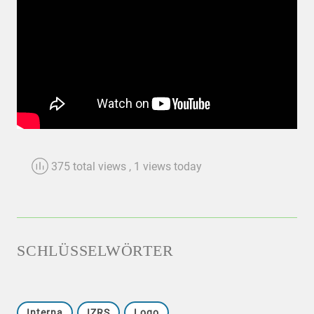
375 total views
, 1 views today
SCHLÜSSELWÖRTER
Interna
IZRS
Logo