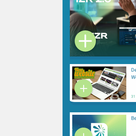
De
We
31
Be