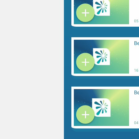
05
Be
16
Be
04