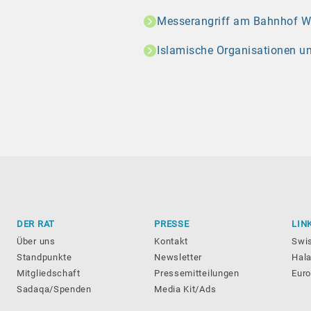
Messerangriff am Bahnhof Wint
Islamische Organisationen u
DER RAT
PRESSE
LIN
Über uns
Kontakt
Swi
Standpunkte
Newsletter
Hala
Mitgliedschaft
Pressemitteilungen
Eur
Sadaqa/Spenden
Media Kit/Ads