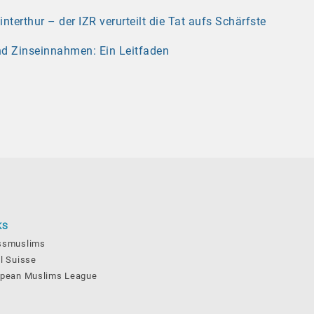
erthur – der IZR verurteilt die Tat aufs Schärfste
nd Zinseinnahmen: Ein Leitfaden
KS
ssmuslims
l Suisse
opean Muslims League