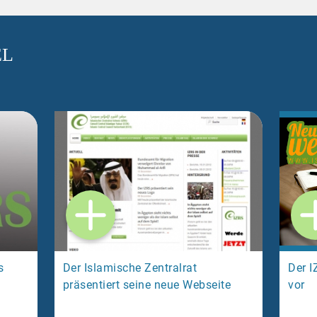
EL
s
Der Islamische Zentralrat
Der I
präsentiert seine neue Webseite
vor