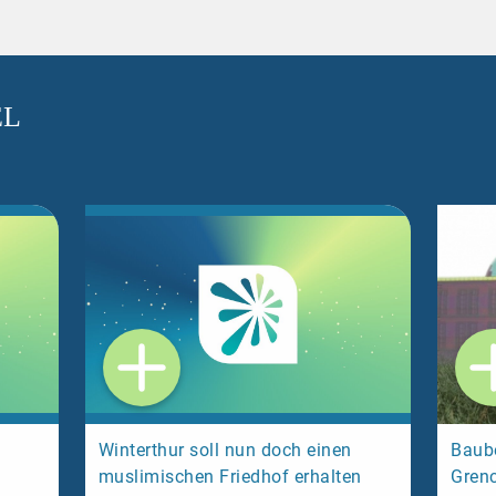
EL
Winterthur soll nun doch einen
Baube
muslimischen Friedhof erhalten
Grenc