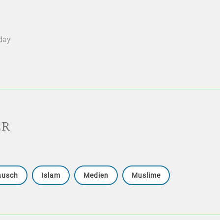
oday
ER
tausch
Islam
Medien
Muslime