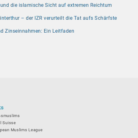
r und die islamische Sicht auf extremen Reichtum
erthur – der IZR verurteilt die Tat aufs Schärfste
nd Zinseinnahmen: Ein Leitfaden
KS
ssmuslims
l Suisse
opean Muslims League