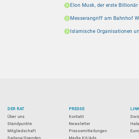
Elon Musk, der erste Billionä
Messerangriff am Bahnhof Wint
Islamische Organisationen u
DER RAT
PRESSE
LIN
Über uns
Kontakt
Swi
Standpunkte
Newsletter
Hala
Mitgliedschaft
Pressemitteilungen
Eur
Sadaqa/Spenden
Media Kit/Ads