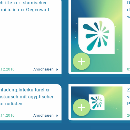
geschützte «religiös bedingte Bekleidungsvorschr
hritte zur islamischen
D
Kopftuchverbot der Schweizer Verfassung widersp
milie in der Gegenwart
d
Zeitung,
Regierungsrat will kein Kopftuchverbot 
w
19.11.2013
Anschauen
.12.2010
0
nladung:Interkultureller
Z
stausch mit ägyptischen
v
urnalisten
P
Anschauen
.11.2010
2