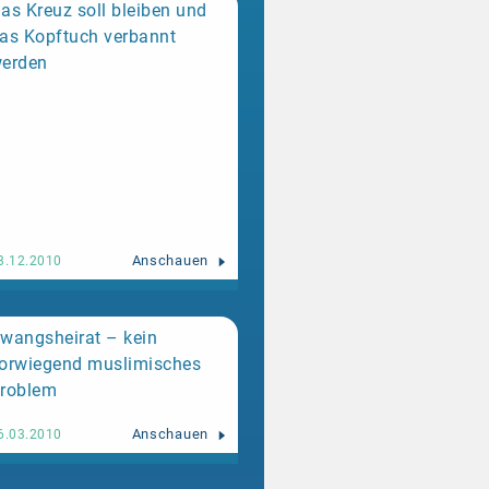
ift». Somit würde ein
as Kreuz soll bleiben und
rechen. Quelle: Solothurner
as Kopftuch verbannt
an Solothurner Schulen
,
erden
Anschauen
3.12.2010
wangsheirat – kein
orwiegend muslimisches
roblem
Anschauen
6.03.2010