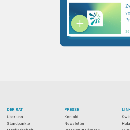
Zw
v
P
26
DER RAT
PRESSE
LIN
Über uns
Kontakt
Swi
Standpunkte
Newsletter
Hala