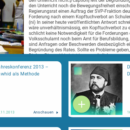
den Unterricht nicht.[/caption] Mit der Begründun
den Unterricht noch die Bewegungsfreiheit einschr
Regierungsrat einen Auftrag der SVP-Fraktion de
Forderung nach einem Kopftuchverbot an Schulen
(ni) In seiner heute veröffentlichten Antwort schre
wäre unverhältnismässig, ein Kopftuchverbot zu e
schlicht keine Notwendigkeit für die Forderungen
Volksschulamt noch beim Amt für Berufsbildung,
sind Anfragen oder Beschwerden diesbezüglich e
Begründung des Rates. Sollte es Probleme geben, 
Dialog. Dies sei bis jetzt immer möglich gewesen, 
19.11.2013
Antwortschreiben fest.
SVP will das Bundesgericht
SVP hatte ihren Vorstoss im Sommer eingereicht
ahreskonferenz 2013 –
D
das Kopftuchverbot an einer Thurgauer Schule au
awhid als Methode
D
begrüsst Kopftuch-Leitentscheid des Bundesgeric
Widersprüchlichkeiten. Die SVP-Fraktion begründe
damit, dass das Kopftuch nur von Fundamentalis
störe das Kopftuch den Unterricht und schränke d
die SVP.
Kopftuchverbot widerspricht dem Recht au
Regierungsrat widerspricht dieser Aussage und ihm
bekannt. Er beruft sich hingegen in seiner Antwort 
Anschauen
.11.2013
1
die in der Bundesverfassung garantiert wird, ebens
Der Islamische Zentralrat Schweiz teilt die Mein
beim islamischen Kopftuch handelt es sich um ei