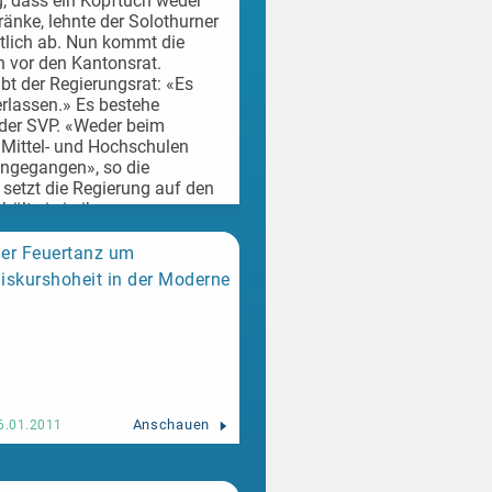
g, dass ein Kopftuch weder
änke, lehnte der Solothurner
utlich ab. Nun kommt die
 vor den Kantonsrat.
ibt der Regierungsrat: «Es
rlassen.» Es bestehe
 der SVP. «Weder beim
 Mittel- und Hochschulen
ingegangen», so die
setzt die Regierung auf den
hält sie in ihrem
Weiterlesen
surteil nicht akzeptieren
Die
, nachdem das Bundesgericht
er Feuertanz um
fgehoben hatte (
IZRS
iskurshoheit in der Moderne
hts
). Sie sieht in dem Urteil
t das geforderte Verbot
ten gefordert werde. Zudem
ie Bewegungsfreiheit ein, so
f Religionsfreiheit
Der
 ist kein solcher Fall
auf die persönliche Freiheit,
Anschauen
6.01.2011
o wie auf Religionsfreiheit.
ung des Regierungsrats, denn
ne durch die Verfassung