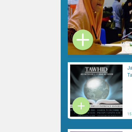
J
T
15