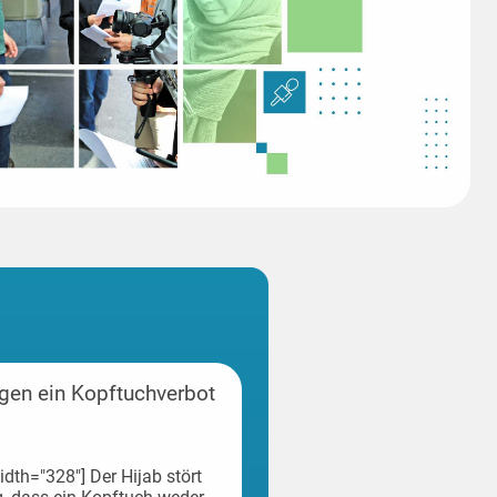
egen ein Kopftuchverbot
idth="328"] Der Hijab stört