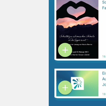
Sc
Fa
16
Ei
Au
Jo
18