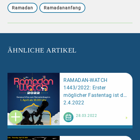
Ramadan
Ramadananfang
ÄHNLICHE ARTIKEL
RAMADAN-WATCH
1443/2022: Erster
möglicher Fastentag ist der
2.4.2022
Weiterlesen
28.03.2022