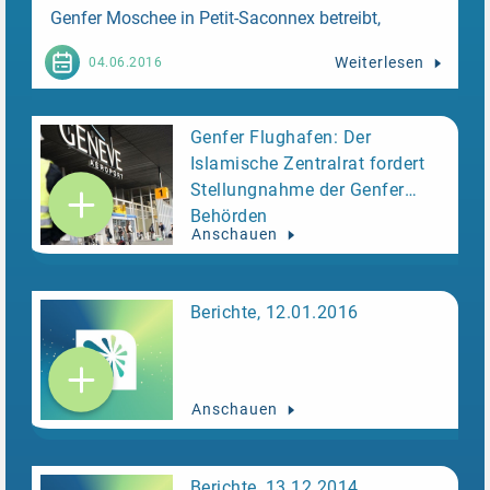
Genfer Moschee in Petit-Saconnex betreibt,
gemassregelt. Die Kritik überbrachte der
Weiterlesen
04.06.2016
Generalsekretär der islamischen Weltliga. Diese ist
ein religiös-politisches Instrument Saudi-Arabiens.
Genfer Flughafen: Der
Islamische Zentralrat fordert
Stellungnahme der Genfer
Behörden
Anschauen
Berichte, 12.01.2016
Anschauen
Berichte, 13.12.2014