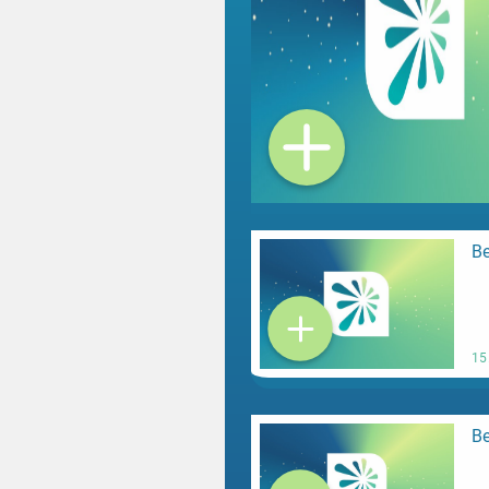
Be
15
Be