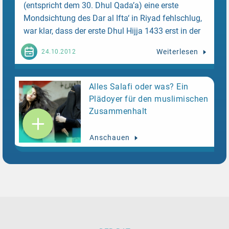
(entspricht dem 30. Dhul Qada’a) eine erste
Mondsichtung des Dar al Ifta‘ in Riyad fehlschlug,
war klar, dass der erste Dhul Hijja 1433 erst in der
Nacht vom 16. zum 17. Oktober 2012 beginnen
Weiterlesen
24.10.2012
wird. Anders als beim Fastenbrechen-Fest nach
dem Ramadan kommt dem saudischen Dar al Ifta‘
bei der Bestimmung des Dhul Hijjas aus
Alles Salafi oder was? Ein
praktischen Gründen eine gewisse Führungsrolle
Plädoyer für den muslimischen
zu. Die gesamte arabische Welt, der Iran,
Zusammenhalt
Indonesien und Pakistan, sie alle richten sich
einheitlich nach den saudischen Vorgaben, weil
Anschauen
jene auch mit dem jeweils gültigen Hajj-Kalender
korrelieren. Entsprechend feiern dieses Jahr fast
alle Muslime das Opferfest am Freitag, 26.
Oktober 2012. Einzig die türkische
Religionsbehörde Diyanet und vereinzelte Muftis
auf dem Balkan, namentlich in Mazedonien,
stehen abseits und feiern das Opferfest bereits am