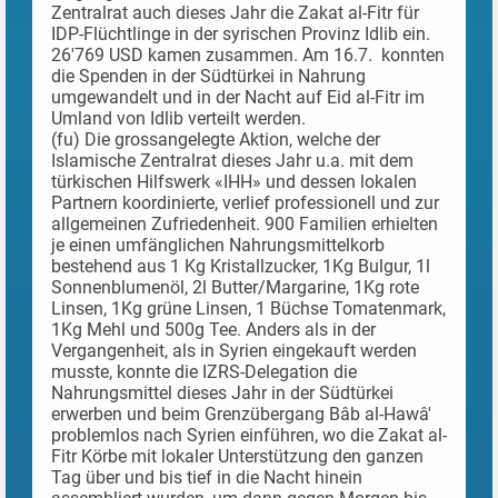
Zentralrat auch dieses Jahr die Zakat al-Fitr für
IDP-Flüchtlinge in der syrischen Provinz Idlib ein.
26'769 USD kamen zusammen. Am 16.7. konnten
die Spenden in der Südtürkei in Nahrung
umgewandelt und in der Nacht auf Eid al-Fitr im
Umland von Idlib verteilt werden.
(fu) Die grossangelegte Aktion, welche der
Islamische Zentralrat dieses Jahr u.a. mit dem
türkischen Hilfswerk «IHH» und dessen lokalen
Partnern koordinierte, verlief professionell und zur
allgemeinen Zufriedenheit. 900 Familien erhielten
je einen umfänglichen Nahrungsmittelkorb
bestehend aus 1 Kg Kristallzucker, 1Kg Bulgur, 1l
Sonnenblumenöl, 2l Butter/Margarine, 1Kg rote
Linsen, 1Kg grüne Linsen, 1 Büchse Tomatenmark,
1Kg Mehl und 500g Tee. Anders als in der
Vergangenheit, als in Syrien eingekauft werden
musste, konnte die IZRS-Delegation die
Nahrungsmittel dieses Jahr in der Südtürkei
erwerben und beim Grenzübergang Bâb al-Hawâ'
problemlos nach Syrien einführen, wo die Zakat al-
Fitr Körbe mit lokaler Unterstützung den ganzen
Tag über und bis tief in die Nacht hinein