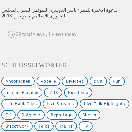
الدعوة الاخيرة للمقرء ياسر الدوسري للمؤتمر السنوي لمجلس
الشورى الاسلامي بسويسرا 2013.
29 total views
, 1 views today
SCHLÜSSELWÖRTER
Ansprachen
Appelle
Diverses
DOK
Fun
Islamic Finance
IZRS
Kurzfilme
Life Hack Clips
Live Streams
Live-Talk Highlights
PK
Ratgeber
Reportage
Shorts
Streetwork
Talks
Trailer
TV