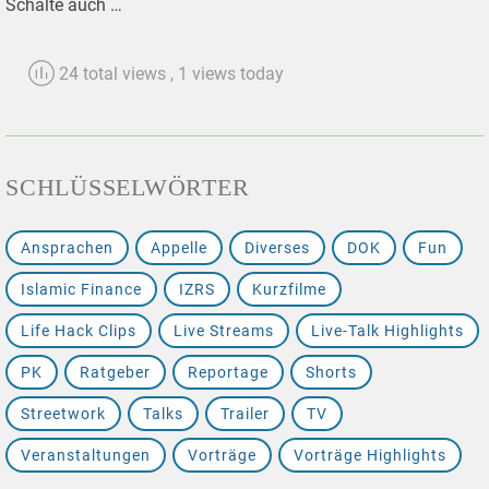
Schalte auch …
24 total views
, 1 views today
SCHLÜSSELWÖRTER
Ansprachen
Appelle
Diverses
DOK
Fun
Islamic Finance
IZRS
Kurzfilme
Life Hack Clips
Live Streams
Live-Talk Highlights
PK
Ratgeber
Reportage
Shorts
Streetwork
Talks
Trailer
TV
Veranstaltungen
Vorträge
Vorträge Highlights