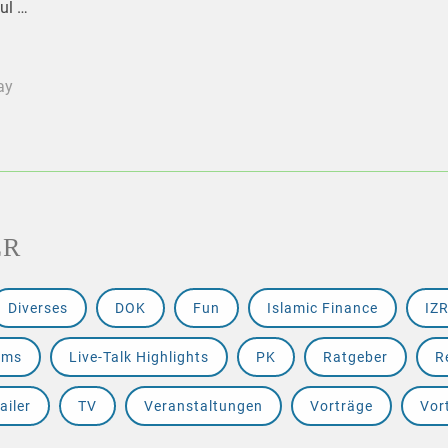
ul …
ay
ER
Diverses
DOK
Fun
Islamic Finance
IZ
ams
Live-Talk Highlights
PK
Ratgeber
R
ailer
TV
Veranstaltungen
Vorträge
Vor