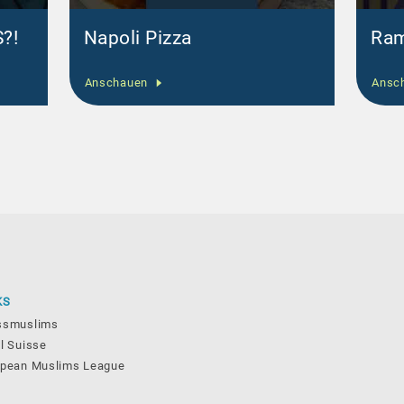
?!
Napoli Pizza
Ram
Anschauen
Ansc
KS
ssmuslims
l Suisse
opean Muslims League