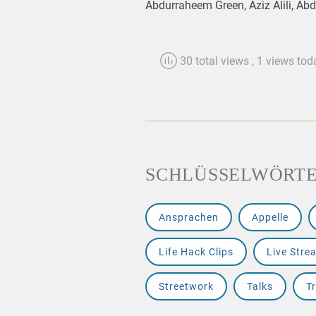
Abdurraheem Green, Aziz Alili, Abd
30 total views
, 1 views tod
SCHLÜSSELWÖRT
Ansprachen
Appelle
Life Hack Clips
Live Stre
Streetwork
Talks
Tr