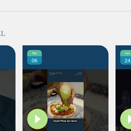
EL
Mai
Apr
06
24