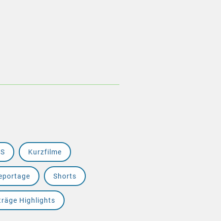
RS
Kurzfilme
eportage
Shorts
träge Highlights