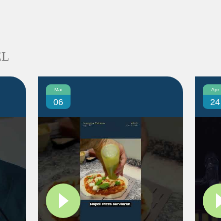
EL
Mai
Apr
06
24