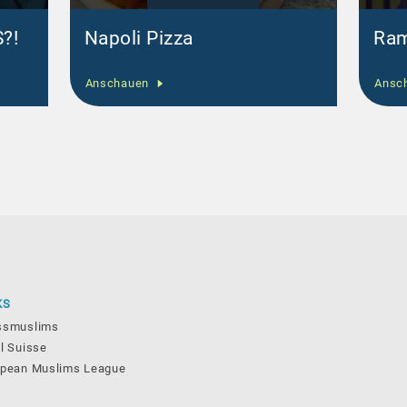
?!
Napoli Pizza
Ram
Anschauen
Ansc
KS
ssmuslims
l Suisse
opean Muslims League