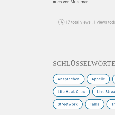
auch von Muslimen …
17 total views
, 1 views tod
SCHLÜSSELWÖRT
Ansprachen
Appelle
Life Hack Clips
Live Stre
Streetwork
Talks
Tr