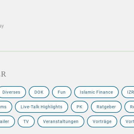
ay
ER
Diverses
DOK
Fun
Islamic Finance
IZ
ams
Live-Talk Highlights
PK
Ratgeber
R
ailer
TV
Veranstaltungen
Vorträge
Vor