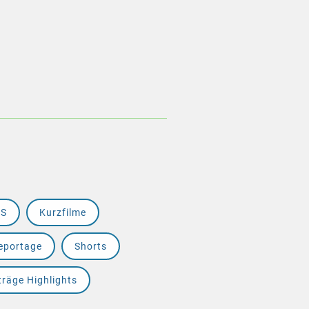
RS
Kurzfilme
eportage
Shorts
träge Highlights