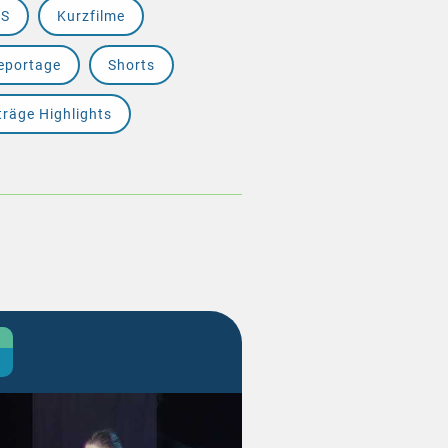
RS
Kurzfilme
eportage
Shorts
träge Highlights