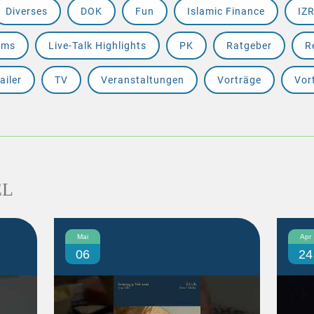
Diverses
DOK
Fun
Islamic Finance
IZ
ams
Live-Talk Highlights
PK
Ratgeber
R
ailer
TV
Veranstaltungen
Vorträge
Vor
EL
Mai
Apr
06
24