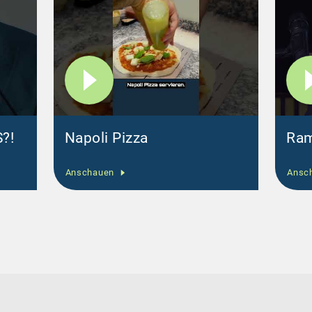
?!
Napoli Pizza
Ram
Anschauen
Ansc