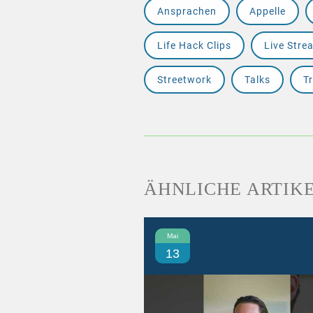
Ansprachen
Appelle
Life Hack Clips
Live Stre
Streetwork
Talks
Tr
ÄHNLICHE ARTIK
Mai
13